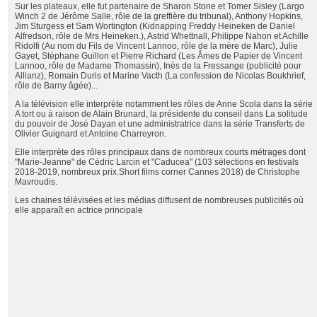
Sur les plateaux, elle fut partenaire de Sharon Stone et Tomer Sisley (Largo
Winch 2 de Jérôme Salle, rôle de la greffière du tribunal), Anthony Hopkins,
Jim Sturgess et Sam Wortington (Kidnapping Freddy Heineken de Daniel
Alfredson, rôle de Mrs Heineken.), Astrid Whettnall, Philippe Nahon et Achille
Ridolfi (Au nom du Fils de Vincent Lannoo, rôle de la mère de Marc), Julie
Gayet, Stéphane Guillon et Pierre Richard (Les Âmes de Papier de Vincent
Lannoo, rôle de Madame Thomassin), Inès de la Fressange (publicité pour
Allianz), Romain Duris et Marine Vacth (La confession de Nicolas Boukhrief,
rôle de Barny âgée)...
A la télévision elle interprète notamment les rôles de Anne Scola dans la série
A tort ou à raison de Alain Brunard, la présidente du conseil dans La solitude
du pouvoir de José Dayan et une administratrice dans la série Transferts de
Olivier Guignard et Antoine Charreyron.
Elle interprète des rôles principaux dans de nombreux courts métrages dont
"Marie-Jeanne" de Cédric Larcin et "Caducea" (103 sélections en festivals
2018-2019, nombreux prix.Short films corner Cannes 2018) de Christophe
Mavroudis.
Les chaines télévisées et les médias diffusent de nombreuses publicités où
elle apparaît en actrice principale