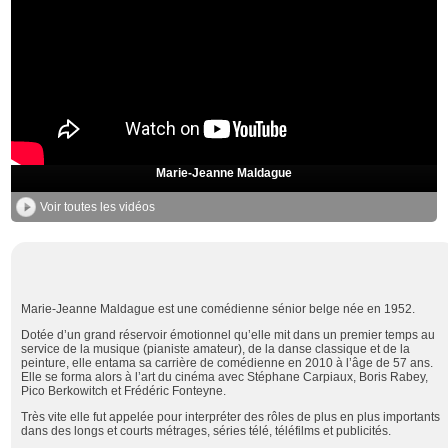
Marie-Jeanne Maldague
Voir toutes les vidéos
Marie-Jeanne Maldague est une comédienne sénior belge née en 1952.
Dotée d’un grand réservoir émotionnel qu’elle mit dans un premier temps au
service de la musique (pianiste amateur), de la danse classique et de la
peinture, elle entama sa carrière de comédienne en 2010 à l’âge de 57 ans.
Elle se forma alors à l’art du cinéma avec Stéphane Carpiaux, Boris Rabey,
Pico Berkowitch et Frédéric Fonteyne.
Très vite elle fut appelée pour interpréter des rôles de plus en plus importants
dans des longs et courts métrages, séries télé, téléfilms et publicités.